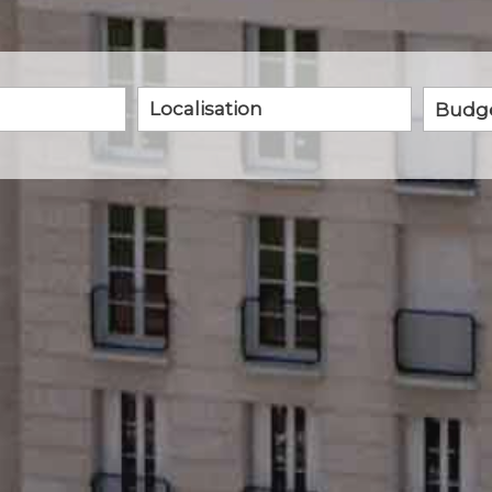
5KM
10KM
25KM