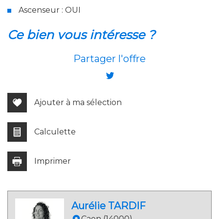
Ascenseur : OUI
la ville de caen (14000)
ce bien vous intéresse ?
+
Partager l'offre
−
Ajouter à ma sélection
Calculette
Imprimer
Leaflet
|
©
Jawg
Maps
|
© OpenStreetMap
Aurélie TARDIF
Cinéma
Caen (14000)