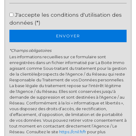
Taxe habitation
17,17 %
J'accepte les conditions d'utilisation des
Taxe foncière
30,42 %
données (*)
Habitants de moins de 25 ans
35,51 %
Habitants de 25 à 55 ans
37,11 %
ENVOYER
Habitants de plus de 55 ans
27,38 %
*Champs obligatoires
Nombre d'enfants par famille
0,84
Les informations recueillies sur ce formulaire sont
enregistrées dans un fichier informatisé par La Boite Immo
Familles sans enfant
52,37 %
agissant comme Sous-traitant du traitement pour la gestion
Familles avec 1 ou 2 enfants
1,34 %
de la clientèle/prospects de l'Agence / du Réseau qui reste
Responsable du Traitement de vos Données personnelles.
Maisons
18,15 %
La base légale du traitement repose sur l'intérêt légitime
de l'Agence / du Réseau. Elles sont conservées jusqu'à
Appartements
81,85 %
demande de suppression et sont destinées à l'Agence / au
Réseau. Conformément à la loi « informatique et libertés »,
Familles avec 3 enfants
5,75 %
vous disposez des droits d’accès, de rectification,
d’effacement, d’opposition, de limitation et de portabilité
de vos données. Vous pouvez retirer votre consentement à
tout moment en contactant directement l’Agence / Le
Réseau. Consultez le site
https://cnil.fr/fr
pour plus