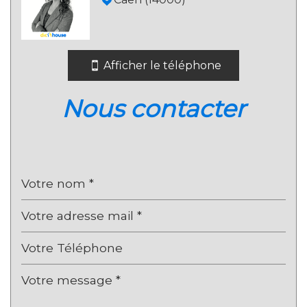
Collège
École maternelle
Afficher le téléphone
École primaire
Enseignement supérieur
nous contacter
Lycée
Bibliothèque
Bureau de poste
Mairie
statistiques
Nombre d'habitants
108 369
Propriétaires (vs. locataires)
31,59 %