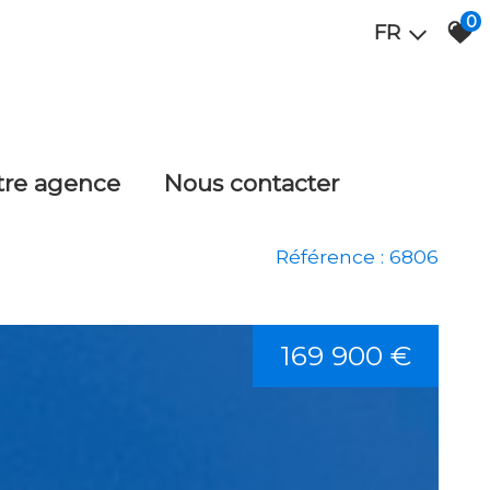
0
FR
otre agence
nous contacter
Référence : 6806
169 900 €