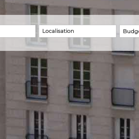
5KM
10KM
25KM