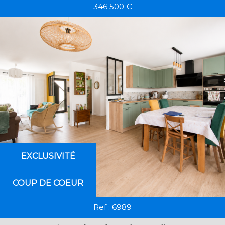
346 500
€
RECHERCHER
+ de critères
+
5KM
10KM
25KM
EXCLUSIVITÉ
Critères supplémentaires
COUP DE COEUR
Piscine
Parking
Terrasse
Ref : 6989