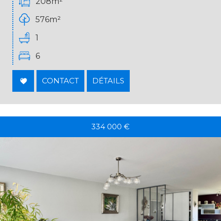
208m²
576m²
1
6
CONTACT
DÉTAILS
334 000
€