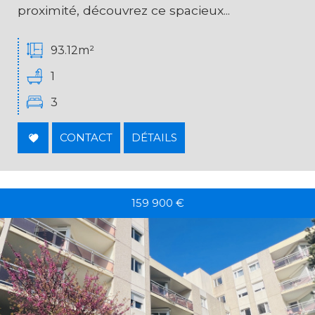
proximité, découvrez ce spacieux...
93.12m²
1
3
CONTACT
DÉTAILS
159 900
€