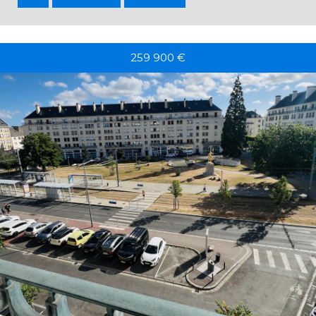
259 900
€