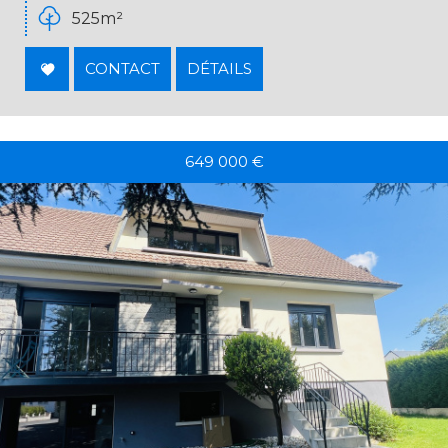
525m²
CONTACT
DÉTAILS
649 000
€