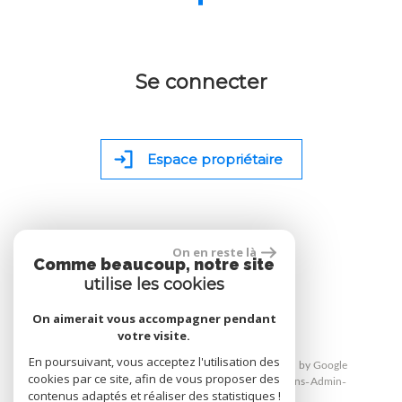
Se connecter
Espace propriétaire
On en reste là
Comme beaucoup, notre site
site réalisé par
utilise les cookies
On aimerait vous accompagner pendant
votre visite.
En poursuivant, vous acceptez l'utilisation des
© 2026 | Tous droits réservés | Traduction powered by Google
cookies par ce site, afin de vous proposer des
Plan du site
Mentions légales
Nos honoraires
Liens
Admin
contenus adaptés et réaliser des statistiques !
Toutes nos annonces