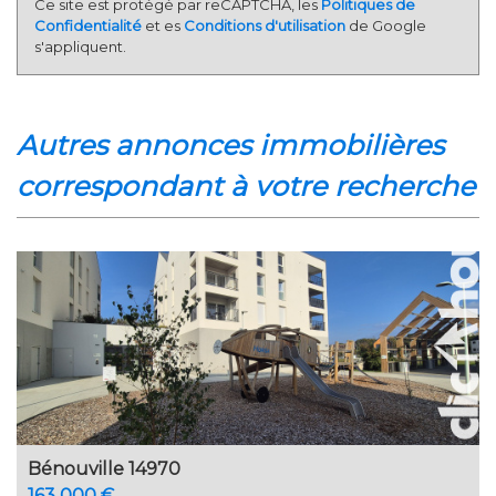
Ce site est protégé par reCAPTCHA, les
Politiques de
Confidentialité
et es
Conditions d'utilisation
de Google
s'appliquent.
autres annonces immobilières
correspondant à votre recherche
Bénouville 14970
163 000 €