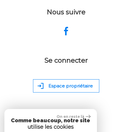
Nous suivre
Se connecter
Espace propriétaire
On en reste là
Comme beaucoup, notre site
site réalisé par
utilise les cookies