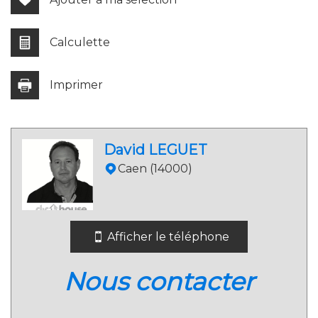
Calculette
Imprimer
Leaflet
|
©
Jawg
Maps
|
© OpenStreetMap
David LEGUET
Bar
Caen (14000)
Cinéma
Collège
Afficher le téléphone
École maternelle
École primaire
nous contacter
Enseignement supérieur