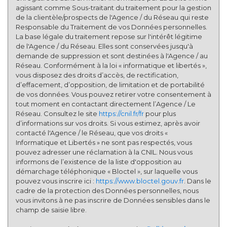
Nombre d'enfants par famille
0,84
agissant comme Sous-traitant du traitement pour la gestion
de la clientèle/prospects de l'Agence / du Réseau qui reste
Familles sans enfant
52,37 %
Responsable du Traitement de vos Données personnelles.
La base légale du traitement repose sur l'intérêt légitime
Familles avec 1 ou 2 enfants
1,34 %
de l'Agence / du Réseau. Elles sont conservées jusqu'à
Maisons
18,15 %
demande de suppression et sont destinées à l'Agence / au
Réseau. Conformément à la loi « informatique et libertés »,
Appartements
81,85 %
vous disposez des droits d’accès, de rectification,
d’effacement, d’opposition, de limitation et de portabilité
Familles avec 3 enfants
5,75 %
de vos données. Vous pouvez retirer votre consentement à
tout moment en contactant directement l’Agence / Le
Réseau. Consultez le site
https://cnil.fr/fr
pour plus
d’informations sur vos droits. Si vous estimez, après avoir
contacté l'Agence / le Réseau, que vos droits «
Informatique et Libertés » ne sont pas respectés, vous
pouvez adresser une réclamation à la CNIL. Nous vous
informons de l’existence de la liste d'opposition au
démarchage téléphonique « Bloctel », sur laquelle vous
pouvez vous inscrire ici :
https://www.bloctel.gouv.fr
. Dans le
cadre de la protection des Données personnelles, nous
vous invitons à ne pas inscrire de Données sensibles dans le
champ de saisie libre.