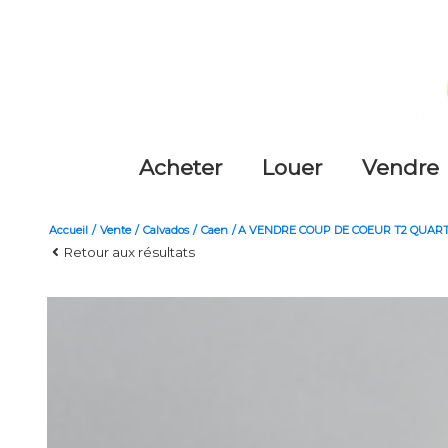
acheter
louer
vendre
Accueil
Vente
Calvados
Caen
A VENDRE COUP DE COEUR T2 QUART
Retour aux résultats