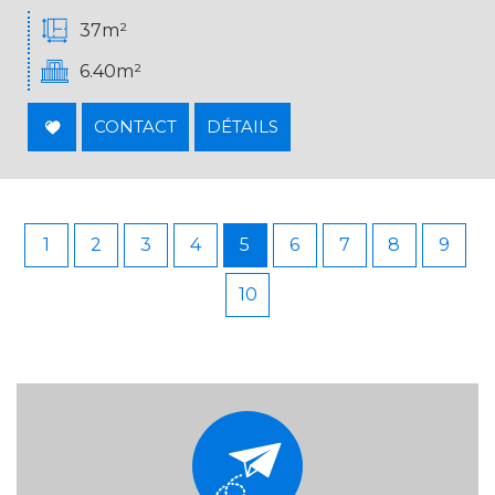
37m²
6.40m²
CONTACT
DÉTAILS
1
2
3
4
5
6
7
8
9
10