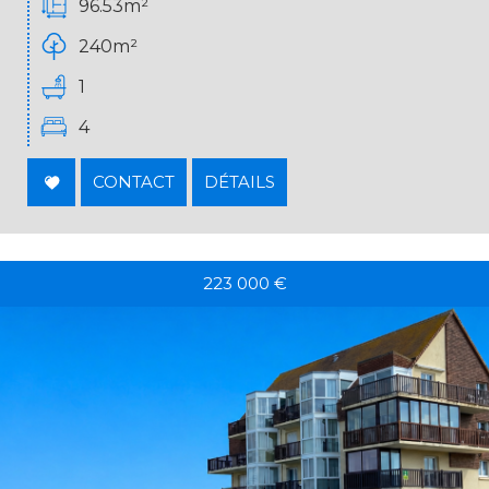
96.53m²
240m²
1
4
CONTACT
DÉTAILS
223 000
€