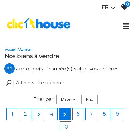
0
FR
Accueil
Acheter
Nos biens à vendre
92
annonce(s) trouvée(s) selon vos critères
Affiner votre recherche
Trier par
Date
Prix
Vente
1
2
3
4
5
6
7
8
9
10