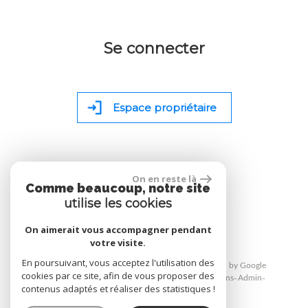
Se connecter
Espace propriétaire
On en reste là
Comme beaucoup, notre site
site réalisé par
utilise les cookies
On aimerait vous accompagner pendant
votre visite.
En poursuivant, vous acceptez l'utilisation des
© 2026 | Tous droits réservés | Traduction powered by Google
cookies par ce site, afin de vous proposer des
Plan du site
Mentions légales
Nos honoraires
Liens
Admin
contenus adaptés et réaliser des statistiques !
Toutes nos annonces