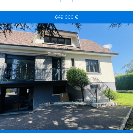
649 000
€
RECHERCHER
+ de critères
+
5KM
10KM
25KM
Critères supplémentaires
Piscine
Parking
Terrasse