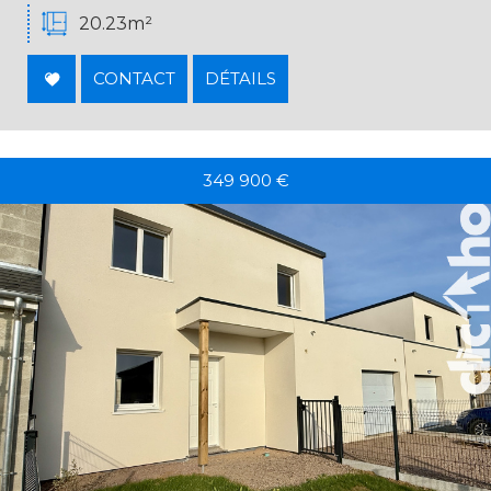
20.23m²
CONTACT
DÉTAILS
349 900
€