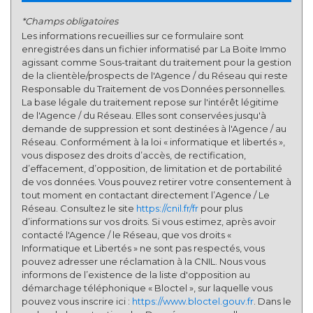
Appartements
16,50 %
*Champs obligatoires
Familles avec 3 enfants
4,78 %
Les informations recueillies sur ce formulaire sont
enregistrées dans un fichier informatisé par La Boite Immo
agissant comme Sous-traitant du traitement pour la gestion
de la clientèle/prospects de l'Agence / du Réseau qui reste
Responsable du Traitement de vos Données personnelles.
La base légale du traitement repose sur l'intérêt légitime
de l'Agence / du Réseau. Elles sont conservées jusqu'à
demande de suppression et sont destinées à l'Agence / au
Réseau. Conformément à la loi « informatique et libertés »,
vous disposez des droits d’accès, de rectification,
d’effacement, d’opposition, de limitation et de portabilité
de vos données. Vous pouvez retirer votre consentement à
tout moment en contactant directement l’Agence / Le
Réseau. Consultez le site
https://cnil.fr/fr
pour plus
d’informations sur vos droits. Si vous estimez, après avoir
contacté l'Agence / le Réseau, que vos droits «
Informatique et Libertés » ne sont pas respectés, vous
pouvez adresser une réclamation à la CNIL. Nous vous
informons de l’existence de la liste d'opposition au
démarchage téléphonique « Bloctel », sur laquelle vous
pouvez vous inscrire ici :
https://www.bloctel.gouv.fr
. Dans le