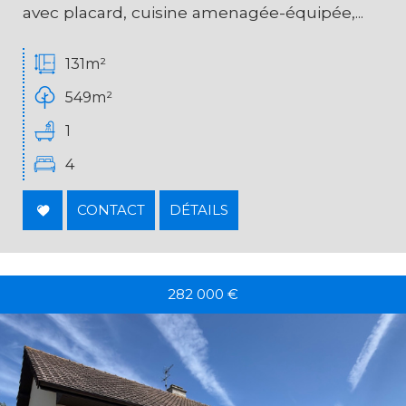
avec placard, cuisine amenagée-équipée,...
131m²
549m²
1
4
CONTACT
DÉTAILS
282 000
€