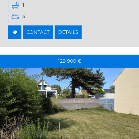
1
4
CONTACT
DÉTAILS
129 900
€