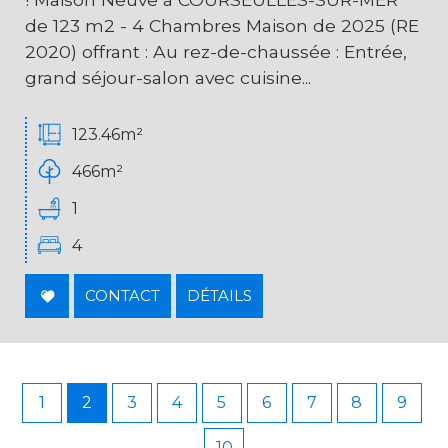
de 123 m2 - 4 Chambres Maison de 2025 (RE
2020) offrant : Au rez-de-chaussée : Entrée,
grand séjour-salon avec cuisine...
123.46m²
466m²
1
4
CONTACT
DÉTAILS
1
2
3
4
5
6
7
8
9
10