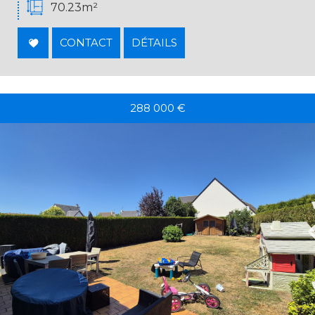
70.23m²
CONTACT
DÉTAILS
288 000
€