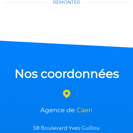
REMONTER
Nos coordonnées
Agence de
Caen
58 Boulevard Yves Guillou