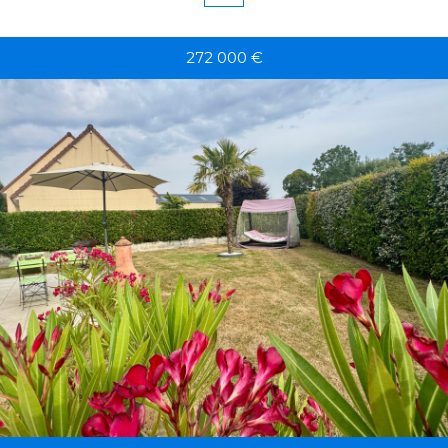
272 000
€
RECHERCHER
+ de critères
+
5KM
10KM
25KM
Critères supplémentaires
Piscine
Parking
Terrasse