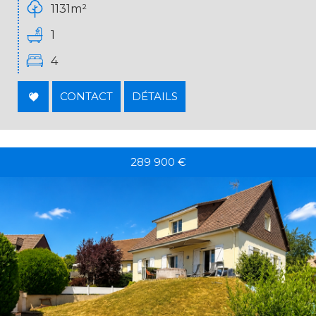
1131m²
1
4
CONTACT
DÉTAILS
289 900
€