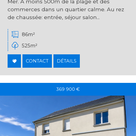
Mer. A moins 500m de la plage et des
commerces dans un quartier calme. Au rez
de chaussée: entrée, séjour salon...
86m²
525m²
CONTACT
DÉTAILS
369 900
€