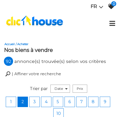
0
FR
Accueil
Acheter
Nos biens à vendre
92
annonce(s) trouvée(s) selon vos critères
Affiner votre recherche
Trier par
Date
Prix
Vente
1
2
3
4
5
6
7
8
9
10