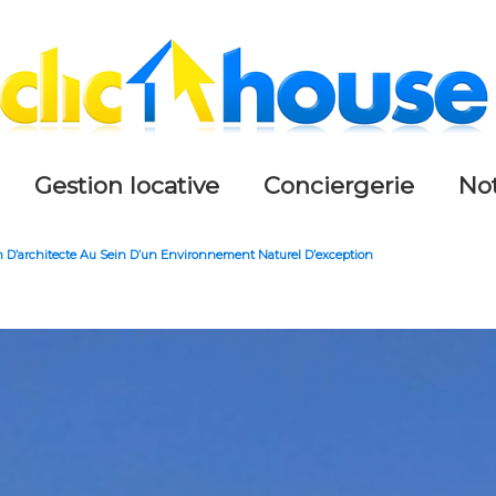
gestion locative
conciergerie
n
 D’architecte Au Sein D’un Environnement Naturel D’exception