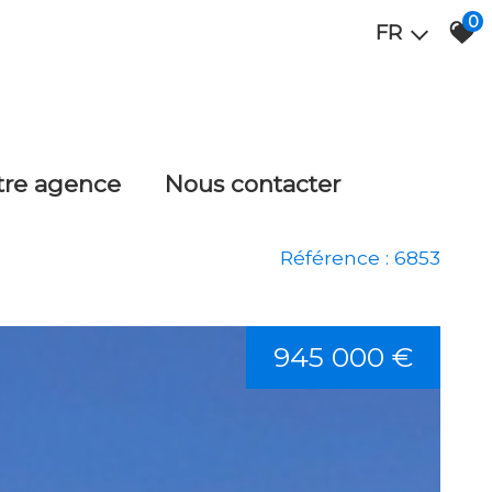
0
FR
otre agence
nous contacter
Référence : 6853
945 000 €