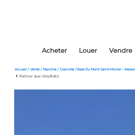
acheter
louer
vendre
Accueil
Vente
Manche
Granville
Baie Du Mont-Saint-Michel – Maison
Retour aux résultats