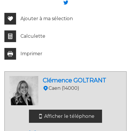
−
Ajouter à ma sélection
Calculette
Imprimer
Leaflet
|
©
Jawg
Maps
|
© OpenStreetMap
Clémence GOLTRANT
Bar
Caen (14000)
Cinéma
Collège
Afficher le téléphone
École maternelle
École primaire