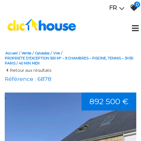
0
FR
Accueil
Vente
Calvados
Vire
PROPRIETE D'EXCEPTION 500 M² – 9 CHAMBRES – PISCINE, TENNIS – 3H30
PARIS / 40 MIN MER
Retour aux résultats
Référence : 6878
892 500 €