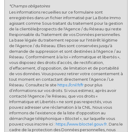
Habitants de moins de 25 ans
26,54 %
*Champs obligatoires
Les informations recueillies sur ce formulaire sont
Habitants de 25 à 55 ans
32,93 %
enregistrées dans un fichier informatisé par La Boite Immo
agissant comme Sous-traitant du traitement pour la gestion
Habitants de plus de 55 ans
40,53 %
de la clientèle/prospects de l'Agence / du Réseau qui reste
Nombre d'enfants par famille
0,70
Responsable du Traitement de vos Données personnelles.
La base légale du traitement repose sur l'intérêt légitime
Familles sans enfant
59,78 %
de l'Agence / du Réseau. Elles sont conservées jusqu'à
demande de suppression et sont destinées à l'Agence / au
Familles avec 1 ou 2 enfants
13,78 %
Réseau. Conformément à la loi « informatique et libertés »,
Maisons
44,49 %
vous disposez des droits d’accès, de rectification,
d’effacement, d’opposition, de limitation et de portabilité
Appartements
55,51 %
de vos données. Vous pouvez retirer votre consentement à
tout moment en contactant directement l’Agence / Le
Familles avec 3 enfants
5,11 %
Réseau. Consultez le site
https://cnil.fr/fr
pour plus
d’informations sur vos droits. Si vous estimez, après avoir
contacté l'Agence / le Réseau, que vos droits «
Informatique et Libertés » ne sont pas respectés, vous
pouvez adresser une réclamation à la CNIL. Nous vous
informons de l’existence de la liste d'opposition au
démarchage téléphonique « Bloctel », sur laquelle vous
pouvez vous inscrire ici :
https://www.bloctel.gouv.fr
. Dans le
cadre de la protection des Données personnelles, nous