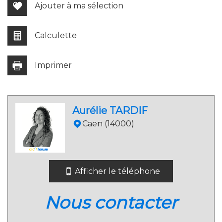
Ajouter à ma sélection
Calculette
Imprimer
Leaflet
|
©
Jawg
Maps
|
© OpenStreetMap
Aurélie TARDIF
Lycée
Caen (14000)
Bureau de poste
Mairie
Afficher le téléphone
statistiques
nous contacter
Nombre d'habitants
931
Propriétaires (vs. locataires)
76,34 %