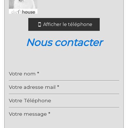
École primaire
Gare ferroviaire
Afficher le téléphone
Bureau de poste
Mairie
nous contacter
statistiques
Nombre d'habitants
2 043
Propriétaires (vs. locataires)
60,05 %
Taxe habitation
6,28 %
Taxe foncière
13,25 %
Habitants de moins de 25 ans
23,74 %
Habitants de 25 à 55 ans
30,93 %
Habitants de plus de 55 ans
45,33 %