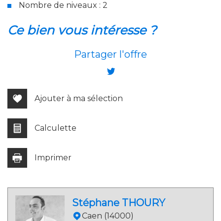
Nombre de niveaux : 2
la ville de houlgate (14510)
ce bien vous intéresse ?
+
Partager l'offre
−
Ajouter à ma sélection
Calculette
Imprimer
Leaflet
|
©
Jawg
Maps
|
© OpenStreetMap
Stéphane THOURY
Cinéma
Caen (14000)