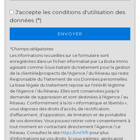
Nombre d'enfants par famille
0,68
J'accepte les conditions d'utilisation des
Familles sans enfant
60,42 %
données (*)
Familles avec 1 ou 2 enfants
32,90 %
Maisons
38,50 %
ENVOYER
Appartements
61,50 %
*Champs obligatoires
Familles avec 3 enfants
6,68 %
Les informations recueillies sur ce formulaire sont
enregistrées dans un fichier informatisé par La Boite Immo
agissant comme Sous-traitant du traitement pour la gestion
de la clientèle/prospects de l'Agence / du Réseau qui reste
Responsable du Traitement de vos Données personnelles.
La base légale du traitement repose sur l'intérêt légitime
de l'Agence / du Réseau. Elles sont conservées jusqu'à
demande de suppression et sont destinées à l'Agence / au
Réseau. Conformément à la loi « informatique et libertés »,
vous disposez des droits d’accès, de rectification,
d’effacement, d’opposition, de limitation et de portabilité
de vos données. Vous pouvez retirer votre consentement à
tout moment en contactant directement l’Agence / Le
Réseau. Consultez le site
https://cnil.fr/fr
pour plus
d’informations sur vos droits. Si vous estimez, après avoir