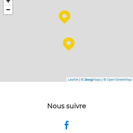
+
−
Leaflet
|
©
Jawg
Maps
|
© OpenStreetMap
Nous suivre