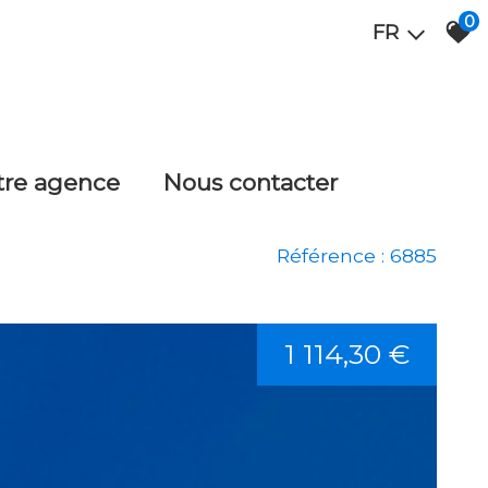
0
FR
otre agence
nous contacter
Référence : 6885
1 114,30 €