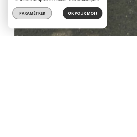
PARAMÉTRER
OK POUR MOI !
a louer - f3 - caen ce