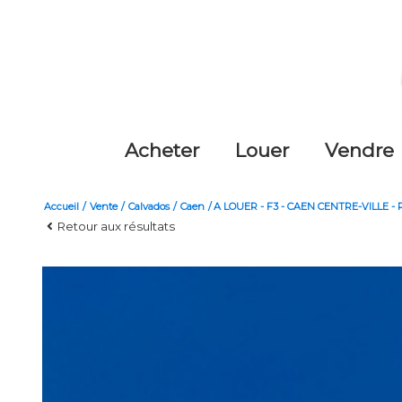
acheter
louer
vendre
Accueil
Vente
Calvados
Caen
A LOUER - F3 - CAEN CENTRE-VILLE 
Retour aux résultats