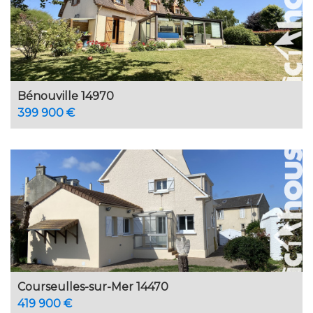
Bénouville 14970
399 900 €
Courseulles-sur-Mer 14470
419 900 €