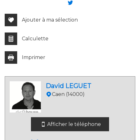
−
Ajouter à ma sélection
Calculette
Imprimer
Leaflet
|
©
Jawg
Maps
|
© OpenStreetMap
David LEGUET
École maternelle
Caen (14000)
École primaire
Bibliothèque
Afficher le téléphone
Bureau de poste
Mairie