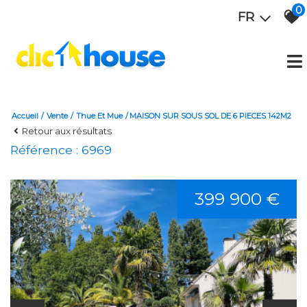
0
FR
Accueil
Vente
Thue Et Mue
MAISON SUR SOUS SOL DE 6 PIECES 142M2
Retour aux résultats
Référence : 6969
399 900 €