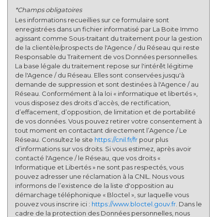
Appartements
7,46 %
*Champs obligatoires
Familles avec 3 enfants
5,82 %
Les informations recueillies sur ce formulaire sont
enregistrées dans un fichier informatisé par La Boite Immo
agissant comme Sous-traitant du traitement pour la gestion
de la clientèle/prospects de l'Agence / du Réseau qui reste
Responsable du Traitement de vos Données personnelles.
La base légale du traitement repose sur l'intérêt légitime
de l'Agence / du Réseau. Elles sont conservées jusqu'à
demande de suppression et sont destinées à l'Agence / au
Réseau. Conformément à la loi « informatique et libertés »,
vous disposez des droits d’accès, de rectification,
d’effacement, d’opposition, de limitation et de portabilité
de vos données. Vous pouvez retirer votre consentement à
tout moment en contactant directement l’Agence / Le
Réseau. Consultez le site
https://cnil.fr/fr
pour plus
d’informations sur vos droits. Si vous estimez, après avoir
contacté l'Agence / le Réseau, que vos droits «
Informatique et Libertés » ne sont pas respectés, vous
pouvez adresser une réclamation à la CNIL. Nous vous
informons de l’existence de la liste d'opposition au
démarchage téléphonique « Bloctel », sur laquelle vous
pouvez vous inscrire ici :
https://www.bloctel.gouv.fr
. Dans le
cadre de la protection des Données personnelles, nous