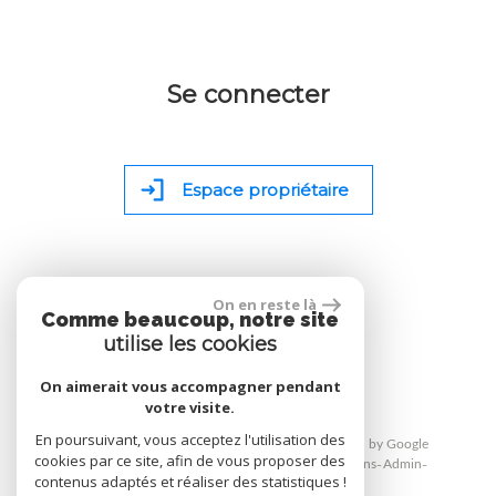
Se connecter
Espace propriétaire
On en reste là
Comme beaucoup, notre site
site réalisé par
utilise les cookies
On aimerait vous accompagner pendant
votre visite.
En poursuivant, vous acceptez l'utilisation des
© 2026 | Tous droits réservés | Traduction powered by Google
cookies par ce site, afin de vous proposer des
Plan du site
Mentions légales
Nos honoraires
Liens
Admin
contenus adaptés et réaliser des statistiques !
Toutes nos annonces