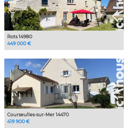
Rots 14980
449 000 €
Courseulles-sur-Mer 14470
419 900 €