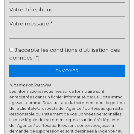
Taxe foncière
30,68 %
Habitants de moins de 25 ans
32,49 %
Habitants de 25 à 55 ans
39,35 %
Habitants de plus de 55 ans
28,16 %
Nombre d'enfants par famille
0,99
J'accepte les conditions d'utilisation des
Familles sans enfant
47,36 %
données (*)
Familles avec 1 ou 2 enfants
41,46 %
Maisons
95,15 %
ENVOYER
Appartements
4,85 %
*Champs obligatoires
Familles avec 3 enfants
8,54 %
Les informations recueillies sur ce formulaire sont
enregistrées dans un fichier informatisé par La Boite Immo
agissant comme Sous-traitant du traitement pour la gestion
de la clientèle/prospects de l'Agence / du Réseau qui reste
Responsable du Traitement de vos Données personnelles.
La base légale du traitement repose sur l'intérêt légitime
de l'Agence / du Réseau. Elles sont conservées jusqu'à
demande de suppression et sont destinées à l'Agence / au