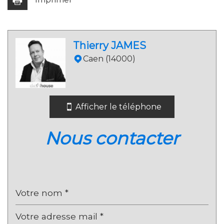
Leaflet
|
©
Jawg
Maps
|
© OpenStreetMap
Thierry JAMES
École maternelle
Caen (14000)
École primaire
Bibliothèque
Afficher le téléphone
Bureau de poste
Mairie
nous contacter
statistiques
Nombre d'habitants
2 099
Propriétaires (vs. locataires)
77,56 %
Taxe habitation
11,11 %