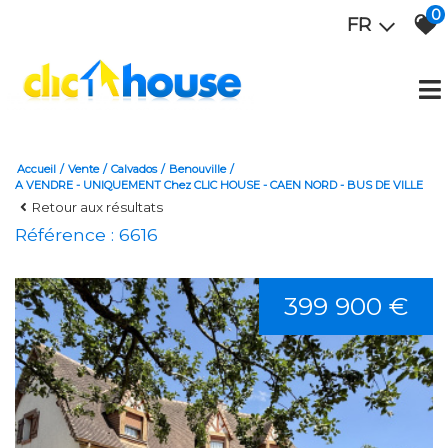
0
FR
Accueil
Vente
Calvados
Benouville
A VENDRE - UNIQUEMENT Chez CLIC HOUSE - CAEN NORD - BUS DE VILLE
Retour aux résultats
Référence : 6616
399 900 €