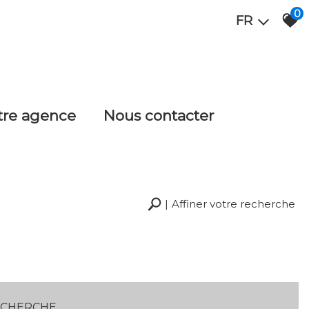
0
FR
otre agence
nous contacter
Affiner votre recherche
RECHERCHER
+ de critères
+
RECHERCHE