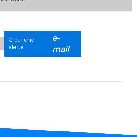
e-
Créer une
alerte
mail