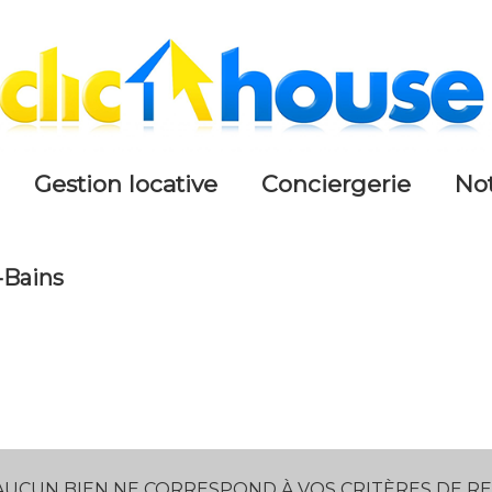
gestion locative
conciergerie
n
s-Bains
5KM
10KM
25KM
AUCUN BIEN NE CORRESPOND À VOS CRITÈRES DE 