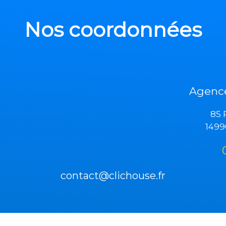
Nos coordonnées
Agen
u
85 
1499
contact@clichouse.fr