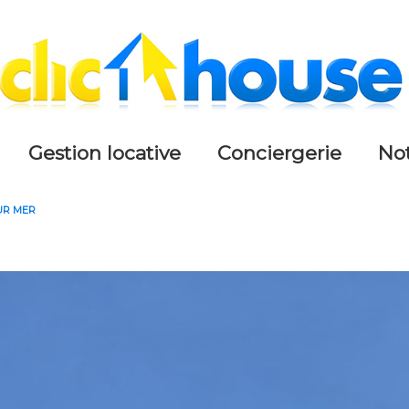
gestion locative
conciergerie
n
UR MER