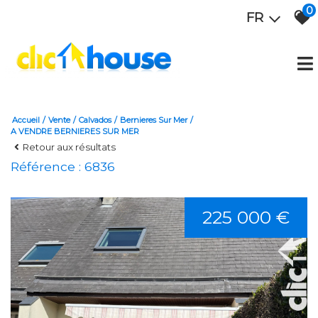
0
FR
Accueil
Vente
Calvados
Bernieres Sur Mer
A VENDRE BERNIERES SUR MER
Retour aux résultats
Référence : 6836
225 000 €