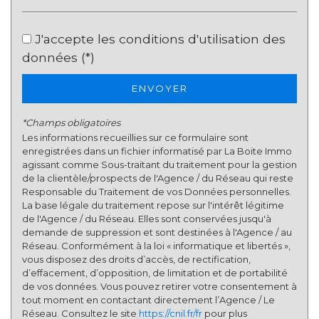
Habitants de plus de 55 ans
35,10 %
J'accepte les conditions d'utilisation des
Nombre d'enfants par famille
0,88
données (*)
Familles sans enfant
52,44 %
ENVOYER
Familles avec 1 ou 2 enfants
38,22 %
Maisons
76,88 %
*Champs obligatoires
Appartements
23,12 %
Les informations recueillies sur ce formulaire sont
enregistrées dans un fichier informatisé par La Boite Immo
Familles avec 3 enfants
8,19 %
agissant comme Sous-traitant du traitement pour la gestion
de la clientèle/prospects de l'Agence / du Réseau qui reste
Responsable du Traitement de vos Données personnelles.
La base légale du traitement repose sur l'intérêt légitime
de l'Agence / du Réseau. Elles sont conservées jusqu'à
demande de suppression et sont destinées à l'Agence / au
Réseau. Conformément à la loi « informatique et libertés »,
vous disposez des droits d’accès, de rectification,
d’effacement, d’opposition, de limitation et de portabilité
de vos données. Vous pouvez retirer votre consentement à
tout moment en contactant directement l’Agence / Le
Réseau. Consultez le site
https://cnil.fr/fr
pour plus