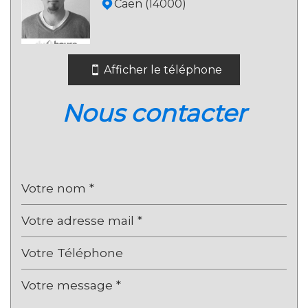
Caen (14000)
École maternelle
École primaire
Bibliothèque
Afficher le téléphone
Bureau de poste
nous contacter
Mairie
statistiques
Nombre d'habitants
2 336
Propriétaires (vs. locataires)
69,82 %
Taxe habitation
11,64 %
Taxe foncière
18,23 %
Habitants de moins de 25 ans
27,74 %
Habitants de 25 à 55 ans
37,16 %