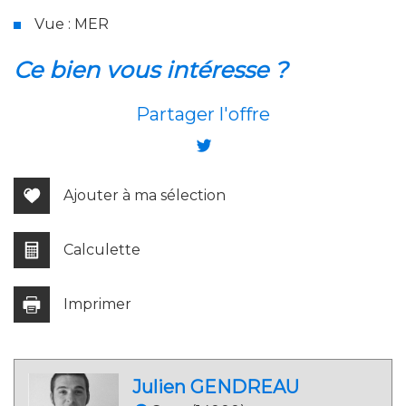
Vue : MER
la ville de bernières-sur-mer
ce bien vous intéresse ?
(14990)
Partager l'offre
+
−
Ajouter à ma sélection
Calculette
Imprimer
Julien GENDREAU
Leaflet
|
©
Jawg
Maps
|
© OpenStreetMap