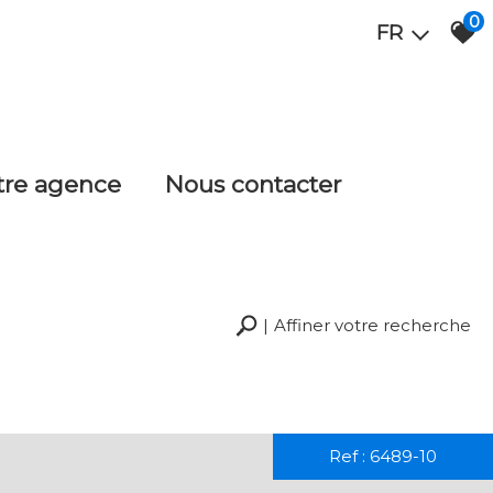
0
FR
otre agence
nous contacter
Affiner votre recherche
RECHERCHER
+ de critères
+
Ref : 6489-10