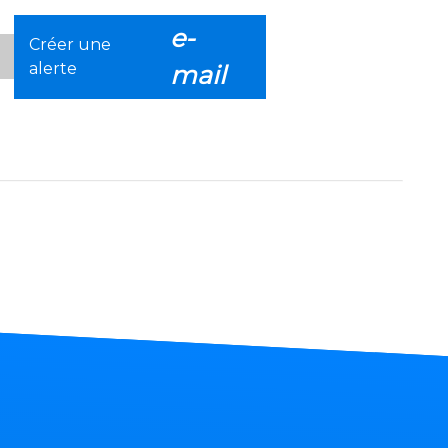
e-
Créer une
alerte
mail