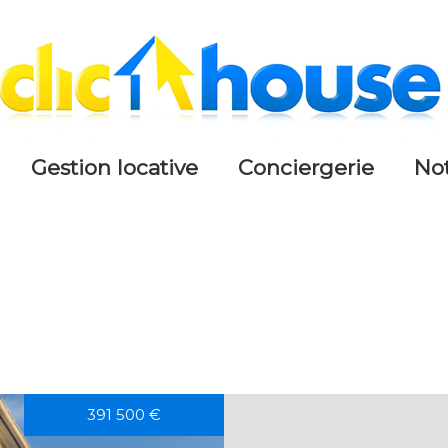
gestion locative
conciergerie
n
391 500
€
5KM
10KM
25KM