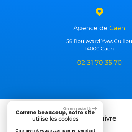
Agence de
Caen
58 Boulevard Yves Guillo
14000 Caen
02 31 70 35 70
On en reste là
Comme beaucoup, notre site
Nous suivre
utilise les cookies
On aimerait vous accompagner pendant