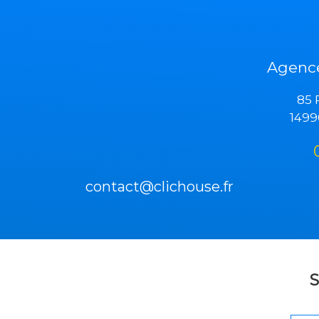
Agen
u
85 
1499
contact@clichouse.fr
S