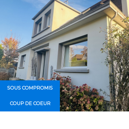
Critères supplémentaires
Piscine
Parking
Terrasse
SOUS COMPROMIS
COUP DE COEUR