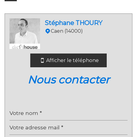
Leaflet
|
©
Jawg
Maps
|
© OpenStreetMap
Stéphane THOURY
Mairie
Caen (14000)
statistiques
Nombre d'habitants
3 639
Afficher le téléphone
Propriétaires (vs. locataires)
66,38 %
nous contacter
Taxe habitation
13,77 %
Taxe foncière
15,46 %
Habitants de moins de 25 ans
31,24 %
Habitants de 25 à 55 ans
37,84 %
Habitants de plus de 55 ans
30,92 %
Nombre d'enfants par famille
0,99
Familles sans enfant
48,46 %