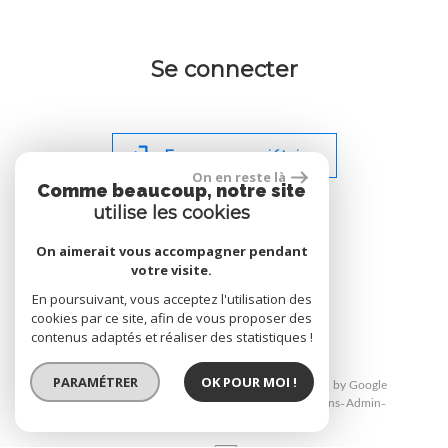
Se connecter
Espace propriétaire
On en reste là
Comme beaucoup, notre site
utilise les cookies
On aimerait vous accompagner pendant
votre visite.
site réalisé par
En poursuivant, vous acceptez l'utilisation des
cookies par ce site, afin de vous proposer des
contenus adaptés et réaliser des statistiques !
PARAMÉTRER
OK POUR MOI !
© 2026 | Tous droits réservés | Traduction powered by Google
Plan du site
Mentions légales
Nos honoraires
Liens
Admin
Toutes nos annonces