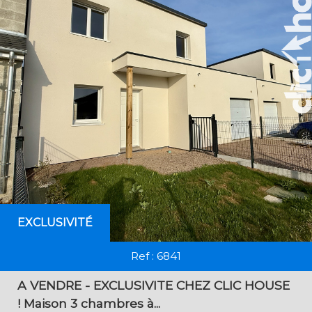
RECHERCHER
+ de critères
+
5KM
10KM
25KM
EXCLUSIVITÉ
Critères supplémentaires
Ref : 6841
Piscine
Parking
Terrasse
A VENDRE - EXCLUSIVITE CHEZ CLIC HOUSE
! Maison 3 chambres à...