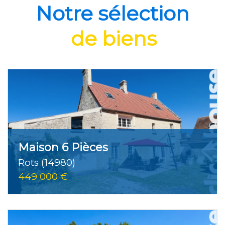
5KM
10KM
25KM
Notre sélection
de biens
Critères supplémentaires
Piscine
Parking
Terrasse
Maison 6 Pièces
Rots (14980)
449 000 €