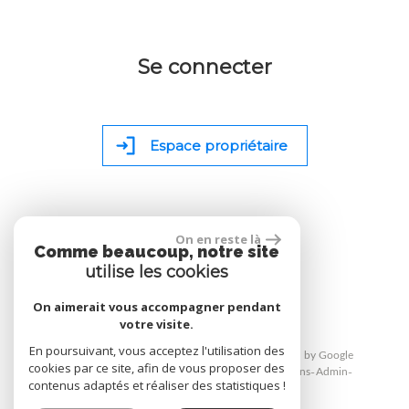
Se connecter
Espace propriétaire
On en reste là
Comme beaucoup, notre site
site réalisé par
utilise les cookies
On aimerait vous accompagner pendant
votre visite.
En poursuivant, vous acceptez l'utilisation des
© 2026 | Tous droits réservés | Traduction powered by Google
cookies par ce site, afin de vous proposer des
Plan du site
Mentions légales
Nos honoraires
Liens
Admin
contenus adaptés et réaliser des statistiques !
Toutes nos annonces