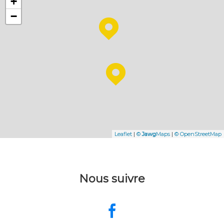
+
−
Leaflet
|
©
Jawg
Maps
|
© OpenStreetMap
Nous suivre