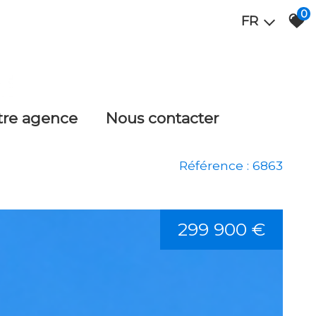
0
FR
otre agence
nous contacter
Référence : 6863
299 900 €