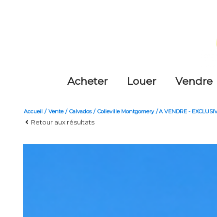
acheter
louer
vendre
Accueil
Vente
Calvados
Colleville Montgomery
A VENDRE - EXCLUSIV
Retour aux résultats