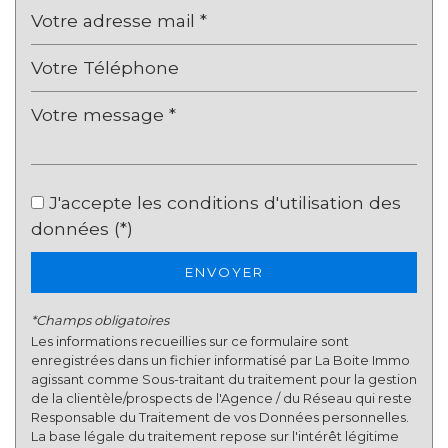
Nombre d'enfants par famille
0,70
Familles sans enfant
55,49 %
Familles avec 1 ou 2 enfants
40,72 %
Maisons
47,57 %
Appartements
52,43 %
Familles avec 3 enfants
3,19 %
J'accepte les conditions d'utilisation des
données (*)
ENVOYER
*Champs obligatoires
Les informations recueillies sur ce formulaire sont
enregistrées dans un fichier informatisé par La Boite Immo
agissant comme Sous-traitant du traitement pour la gestion
de la clientèle/prospects de l'Agence / du Réseau qui reste
Responsable du Traitement de vos Données personnelles.
La base légale du traitement repose sur l'intérêt légitime