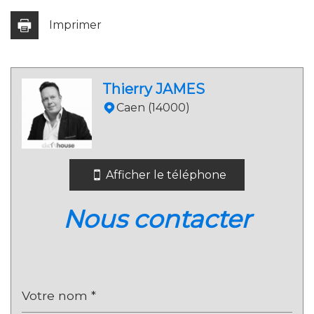
Imprimer
Leaflet
|
©
Jawg
Maps
|
© OpenStreetMap
Thierry JAMES
Mairie
Caen (14000)
statistiques
Nombre d'habitants
1 719
Afficher le téléphone
Propriétaires (vs. locataires)
65,53 %
nous contacter
Taxe habitation
21,25 %
Taxe foncière
14,92 %
Habitants de moins de 25 ans
22,28 %
Habitants de 25 à 55 ans
38,69 %
Habitants de plus de 55 ans
39,03 %