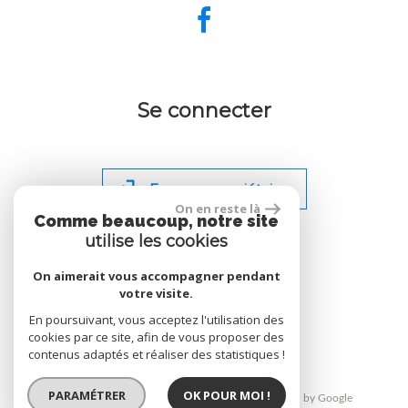
Se connecter
Espace propriétaire
On en reste là
Comme beaucoup, notre site
utilise les cookies
On aimerait vous accompagner pendant
votre visite.
site réalisé par
En poursuivant, vous acceptez l'utilisation des
cookies par ce site, afin de vous proposer des
contenus adaptés et réaliser des statistiques !
PARAMÉTRER
OK POUR MOI !
© 2026 | Tous droits réservés | Traduction powered by Google