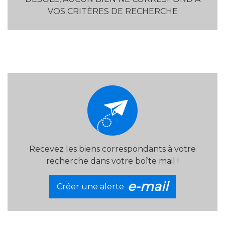
VOS CRITÈRES DE RECHERCHE
RECHERCHER
+ de critères
+
5KM
10KM
25KM
Recevez les biens correspondants à votre
recherche dans votre boîte mail !
Critères supplémentaires
e-mail
Créer une alerte
Piscine
Parking
Terrasse