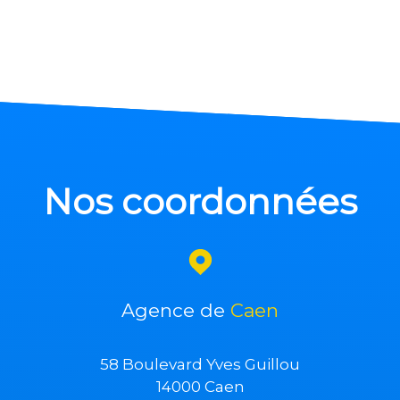
Nos coordonnées
Agence de
Caen
58 Boulevard Yves Guillou
14000 Caen