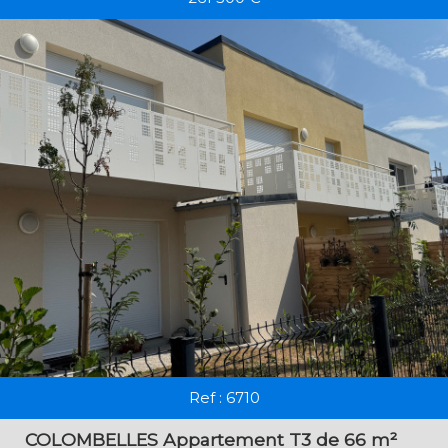
RECHERCHER
+ de critères
+
5KM
10KM
25KM
Critères supplémentaires
Ref : 6710
Piscine
Parking
Terrasse
COLOMBELLES Appartement T3 de 66 m²